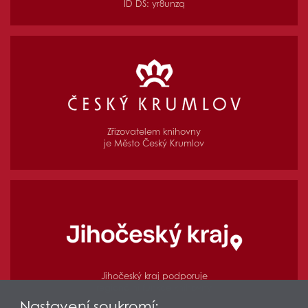
ID DS: yr8unzq
Zřizovatelem knihovny
je Město Český Krumlov
Jihočeský kraj podporuje
regionální funkce knihovny
Nastavení soukromí: