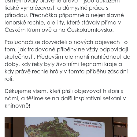
usměrňovaly plavené dřevo – jsou důkazem
lidské vynalézavosti a důmyslné práce s
přírodou. Přednáška připomněla nejen slavné
lenorské rechle, ale i ty, které stávaly přímo v
Českém Krumlově a na Českokrumlovsku.
Posluchači se dozvěděli o nových objevech i o
tom, jak tradované příběhy ne vždy odpovídají
skutečnosti. Především ale mohli nahlédnout do
doby, kdy řeky byly životními tepnami kraje a
kdy právě rechle hrály v tomto příběhu zásadní
roli.
Děkujeme všem, kteří přišli objevovat historii s
námi, a těšíme se na další inspirativní setkání v
knihovně!