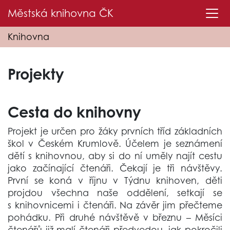
Městská knihovna
ČK
Knihovna
Projekty
Cesta do knihovny
Projekt je určen pro žáky prvních tříd základních
škol v Českém Krumlově. Účelem je seznámení
dětí s knihovnou, aby si do ní uměly najít cestu
jako začínající čtenáři. Čekají je tři návštěvy.
První se koná v říjnu v Týdnu knihoven, děti
projdou všechna naše oddělení, setkají se
s knihovnicemi i čtenáři. Na závěr jim přečteme
pohádku. Při druhé návštěvě v březnu – Měsíci
čtenářů již malí čtenáři předvedou, jak pokročili