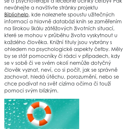
se o psychoterapii a léčebné účinky četby? Pak
neváhejte a navštivte stránky projektu
Bibliohelp
, kde naleznete spoustu užitečných
informací a hlavně databázi knih se zaměřením
na širokou škálu zátěžových životních situací,
které se mohou v průběhu života vyskytnout u
každého člověka. Knižní tituly jsou vybrány s
ohledem na psychologické aspekty četby. Měly
by se stát pomocníky či rádci v případech, kdy
se v sobě či ve svém okolí nemůže dotyčný
člověk vyznat, neví, co si počít, jak se správně
zachovat, hledá útěchu, porozumění, nebo se
chce podívat na svět cizíma očima či touží
pomoci svým blízkým.