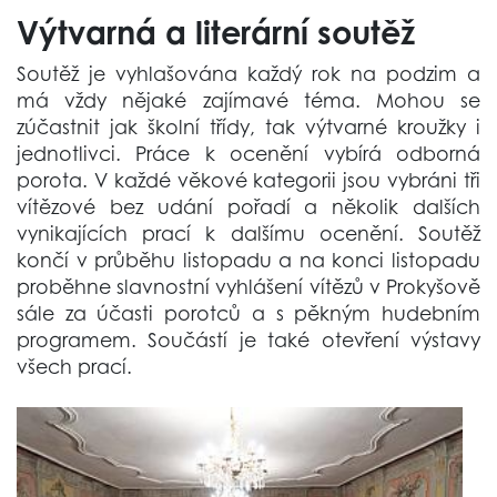
Výtvarná a literární soutěž
Soutěž je vyhlašována každý rok na podzim a
má vždy nějaké zajímavé téma. Mohou se
zúčastnit jak školní třídy, tak výtvarné kroužky i
jednotlivci. Práce k ocenění vybírá odborná
porota. V každé věkové kategorii jsou vybráni tři
vítězové bez udání pořadí a několik dalších
vynikajících prací k dalšímu ocenění. Soutěž
končí v průběhu listopadu a na konci listopadu
proběhne slavnostní vyhlášení vítězů v Prokyšově
sále za účasti porotců a s pěkným hudebním
programem. Součástí je také otevření výstavy
všech prací.