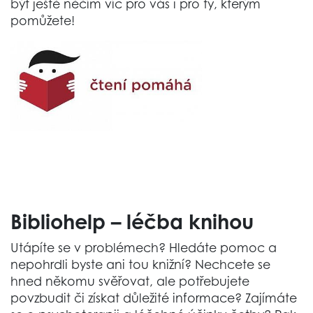
být ještě něčím víc pro vás i pro ty, kterým
pomůžete!
Bibliohelp – léčba knihou
Utápíte se v problémech? Hledáte pomoc a
nepohrdli byste ani tou knižní? Nechcete se
hned někomu svěřovat, ale potřebujete
povzbudit či získat důležité informace? Zajímáte