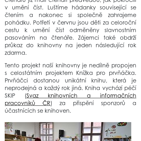
v umění číst. Luštíme hádanky související se
čtením a nakonec si společně zahrajeme
pohádku. Potřetí v červnu jsou děti za celoroční
cestu k umění číst odměněny slavnostním
pasováním na čtenáře. Zájemci také obdrží
průkaz do knihovny na jeden následující rok
zdarma.
Tento projekt naší knihovny je nedílně propojen
s celostátním projektem Knížka pro prvňáčka.
Prvňáčci dostanou unikátní knihu, která je
neprodejná a každý rok jiná. Kniha vychází péčí
SKIP (
Svaz knihovních a informačních
pracovníků ČR
) za přispění sponzorů a
účastnících se knihoven.