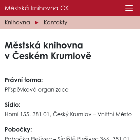
Městská knihovna
ČK
Knihovna
Kontakty
Městská knihovna
v Českém Krumlově
Právní forma:
Příspěvková organizace
Sídlo:
Horní 155, 381 01, Český Krumlov – Vnitřní Město
Pobočky:
Pobočka Plešivec – Sídliště Plešivec 366, 381 01,