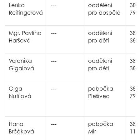
Lenka
---
oddělení
380
Reitingerová
pro dospělé
794
Mgr. Pavlína
---
oddělení
380
Haršová
pro děti
385
Veronika
---
oddělení
380
Gigalová
pro děti
385
Olga
---
pobočka
380
Nutilová
Plešivec
795
Hana
---
pobočka
380
Brčáková
Mír
119