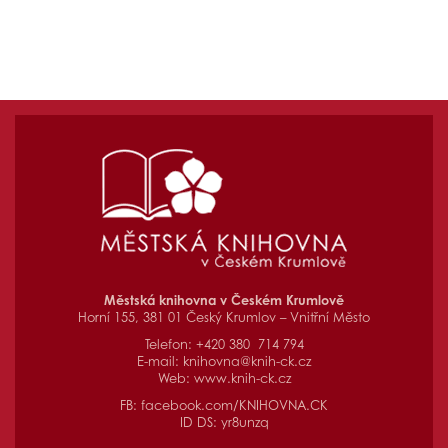
Městská knihovna v Českém Krumlově
Horní 155, 381 01 Český Krumlov – Vnitřní Město
Telefon: +420 380 714 794
E-mail:
knihovna@knih-ck.cz
Web:
www.knih-ck.cz
FB:
facebook.com/KNIHOVNA.CK
ID DS: yr8unzq