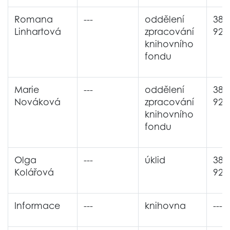
Romana
---
oddělení
380
Linhartová
zpracování
926
knihovního
fondu
Marie
---
oddělení
380
Nováková
zpracování
926
knihovního
fondu
Olga
---
úklid
380
Kolářová
926
Informace
---
knihovna
---