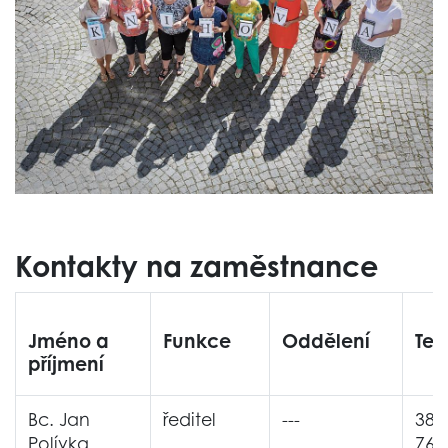
Kontakty na zaměstnance
Jméno a
Funkce
Oddělení
Tel
příjmení
Bc. Jan
ředitel
---
380
Polívka
765