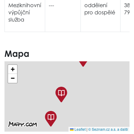
Meziknihovní
---
oddělení
380
výpůjční
pro dospělé
794
služba
Mapa
+
−
Leaflet
|
© Seznam.cz a.s. a další