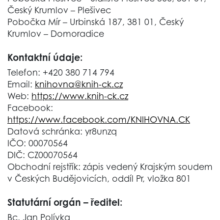
Český Krumlov – Plešivec
Pobočka Mír – Urbinská 187, 381 01, Český
Krumlov – Domoradice
Kontaktní údaje:
Telefon: +420 380 714 794
Email:
knihovna@knih-ck.cz
Web:
https://www.knih-ck.cz
Facebook:
https://www.facebook.com/KNIHOVNA.CK
Datová schránka: yr8unzq
IČO: 00070564
DIČ: CZ00070564
Obchodní rejstřík: zápis vedený Krajským soudem
v Českých Budějovicích, oddíl Pr, vložka 801
Statutární orgán – ředitel:
Bc. Jan Polívka