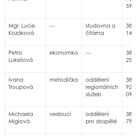
593
Mgr. Lucie
---
studovna a
380
Kozáková
čítárna
144
Petra
ekonomka
---
380
Lukešová
254
Ivana
metodička
oddělení
380
Troupová
regionálních
925
služeb
097
Michaela
vedoucí
oddělení
380
Miglová
pro dospělé
794