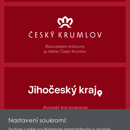
Zřizovatelem knihovny
je Město Český Krumlov
Jihočeský kraj podporuje
regionální funkce knihovny
Nastavení soukromí:
Soubory cookie používáme ke shromažďování a analýze