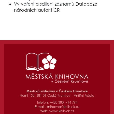
Vytváření a sdílení záznamů
Databáze
národních autorit ČR
Městská knihovna v Českém Krumlově
Horní 155, 381 01 Český Krumlov – Vnitřní Město
Telefon: +420 380 714 794
E-mail:
knihovna@knih-ck.cz
Web:
www.knih-ck.cz