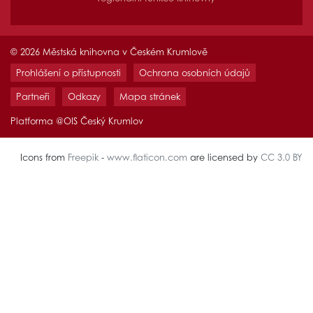
© 2026 Městská knihovna v Českém Krumlově
Prohlášení o přístupnosti
Ochrana osobních údajů
Partneři
Odkazy
Mapa stránek
Platforma @OIS Český Krumlov
Icons from
Freepik
-
www.flaticon.com
are licensed by
CC 3.0 BY