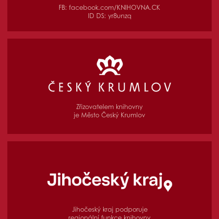
FB:
facebook.com/KNIHOVNA.CK
ID DS: yr8unzq
Zřizovatelem knihovny
je Město Český Krumlov
Jihočeský kraj podporuje
regionální funkce knihovny