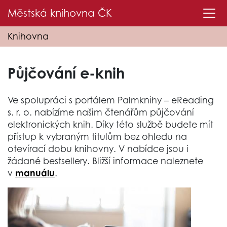
Městská knihovna
ČK
Knihovna
Půjčování e-knih
Ve spolupráci s portálem Palmknihy – eReading
s. r. o. nabízíme našim čtenářům půjčování
elektronických knih. Díky této službě budete mít
přístup k vybraným titulům bez ohledu na
otevírací dobu knihovny. V nabídce jsou i
žádané bestsellery. Bližší informace naleznete
v
manuálu
.