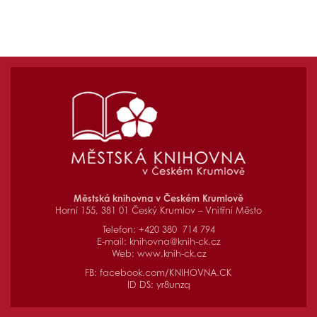
Městská knihovna v Českém Krumlově
Horní 155, 381 01 Český Krumlov – Vnitřní Město
Telefon: +420 380 714 794
E-mail:
knihovna@knih-ck.cz
Web:
www.knih-ck.cz
FB:
facebook.com/KNIHOVNA.CK
ID DS: yr8unzq