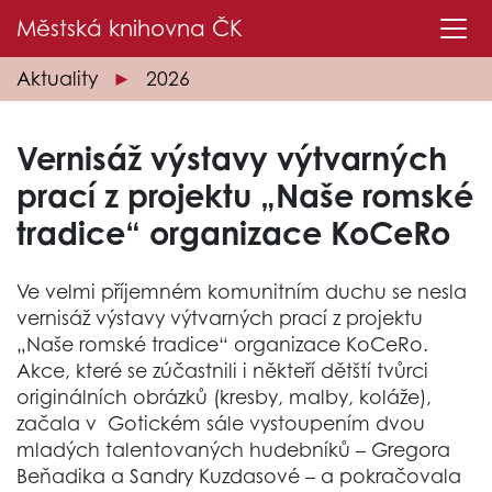
Městská knihovna
ČK
Aktuality
2026
Vernisáž výstavy výtvarných
prací z projektu „Naše romské
tradice“ organizace KoCeRo
Ve velmi příjemném komunitním duchu se nesla
vernisáž výstavy výtvarných prací z projektu
„Naše romské tradice“ organizace KoCeRo.
Akce, které se zúčastnili i někteří dětští tvůrci
originálních obrázků (kresby, malby, koláže),
začala v Gotickém sále vystoupením dvou
mladých talentovaných hudebníků – Gregora
Beňadika a Sandry Kuzdasové – a pokračovala