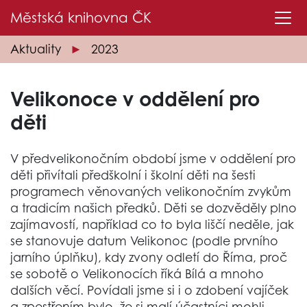
Městská knihovna
ČK
Aktuality
2023
Velikonoce v oddělení pro
děti
V předvelikonočním období jsme v oddělení pro
děti přivítali předškolní i školní děti na šesti
programech věnovaných velikonočním zvykům
a tradicím našich předků. Děti se dozvěděly plno
zajímavostí, například co to byla liščí neděle, jak
se stanovuje datum Velikonoc (podle prvního
jarního úplňku), kdy zvony odletí do Říma, proč
se sobotě o Velikonocích říká Bílá a mnoho
dalších věcí. Povídali jsme si i o zdobení vajíček
a zpestřením bylo, že si malí účastníci mohli