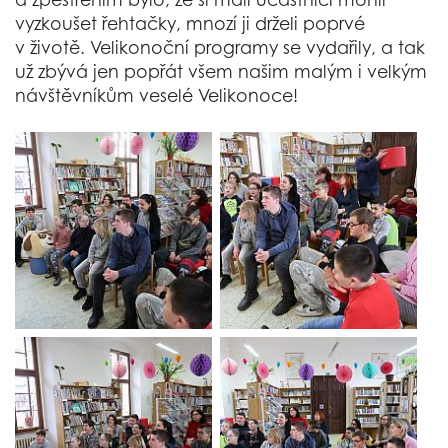
vyzkoušet řehtačky, mnozí ji drželi poprvé
v životě. Velikonoční programy se vydařily, a tak
už zbývá jen popřát všem našim malým i velkým
návštěvníkům veselé Velikonoce!