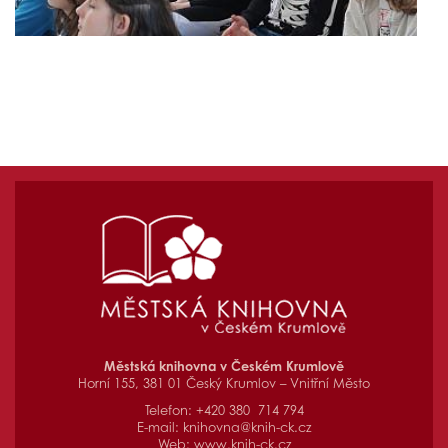
Městská knihovna v Českém Krumlově
Horní 155, 381 01 Český Krumlov – Vnitřní Město
Telefon: +420 380 714 794
E-mail:
knihovna@knih-ck.cz
Web:
www.knih-ck.cz