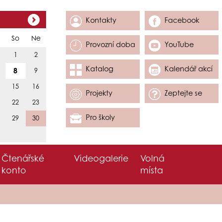
Kontakty
Facebook
So
Ne
Provozní doba
YouTube
1
2
Katalog
Kalendář akcí
8
9
15
16
Projekty
Zeptejte se
22
23
Pro školy
29
30
Čtenářské
Videogalerie
Volná
konto
místa