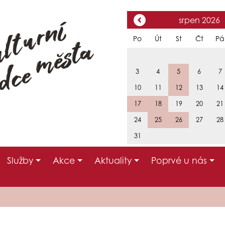
srpen 2026
Po
Út
St
Čt
Pá
3
4
5
6
7
10
11
12
13
14
17
18
19
20
21
24
25
26
27
28
31
Služby
Akce
Aktuality
Poprvé u nás