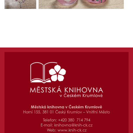
Městská knihovna v Českém Krumlově
Horní 155, 381 01 Český Krumlov – Vnitřní Město
Telefon: +420 380 714 794
E-mail:
knihovna@knih-ck.cz
Web:
www.knih-ck.cz