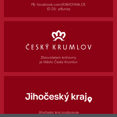
FB:
facebook.com/KNIHOVNA.CK
ID DS: yr8unzq
Zřizovatelem knihovny
je Město Český Krumlov
Jihočeský kraj podporuje
regionální funkce knihovny