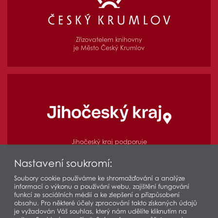
Zřizovatelem knihovny
je Město Český Krumlov
Jihočeský kraj podporuje
regionální funkce knihovny
Nastavení soukromí:
Soubory cookie používáme ke shromažďování a analýze
informací o výkonu a používání webu, zajištění fungování
© 2026 Městská knihovna v Českém Krumlově
funkcí ze sociálních médií a ke zlepšení a přizpůsobení
Prohlášení o přístupnosti
Ochrana osobních údajů
obsahu. Pro některé účely zpracování takto získaných údajů
je vyžadován Váš souhlas, který nám udělíte kliknutím na