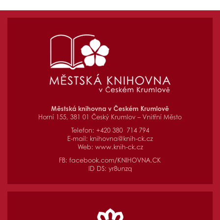
Městská knihovna v Českém Krumlově
Horní 155, 381 01 Český Krumlov – Vnitřní Město
Telefon: +420 380 714 794
E-mail:
knihovna@knih-ck.cz
Web:
www.knih-ck.cz
FB:
facebook.com/KNIHOVNA.CK
ID DS: yr8unzq