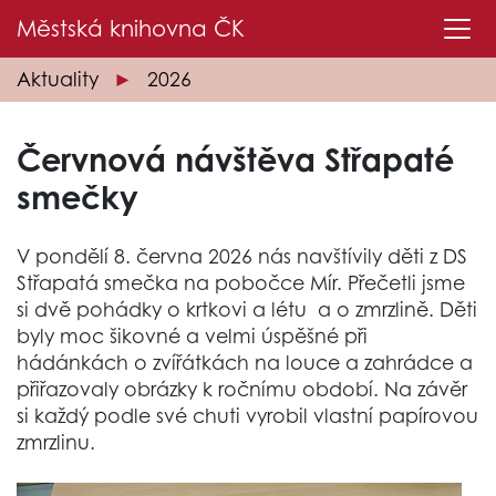
Městská knihovna
ČK
Aktuality
2026
Červnová návštěva Střapaté
smečky
V pondělí 8. června 2026 nás navštívily děti z DS
Střapatá smečka na pobočce Mír. Přečetli jsme
si dvě pohádky o krtkovi a létu a o zmrzlině. Děti
byly moc šikovné a velmi úspěšné při
hádánkách o zvířátkách na louce a zahrádce a
přiřazovaly obrázky k ročnímu období. Na závěr
si každý podle své chuti vyrobil vlastní papírovou
zmrzlinu.