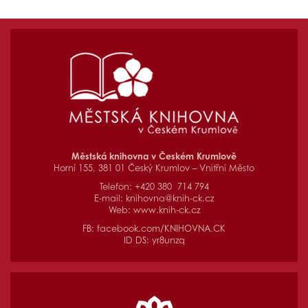
Městská knihovna v Českém Krumlově
Horní 155, 381 01 Český Krumlov – Vnitřní Město
Telefon: +420 380 714 794
E-mail:
knihovna@knih-ck.cz
Web:
www.knih-ck.cz
FB:
facebook.com/KNIHOVNA.CK
ID DS: yr8unzq