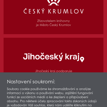
Zřizovatelem knihovny
je Město Český Krumlov
Jihočeský kraj podporuje
regionální funkce knihovny
Nastavení soukromí:
Soubory cookie používáme ke shromažďování a analýze
informací o výkonu a používání webu, zajištění fungování
© 2026 Městská knihovna v Českém Krumlově
funkcí ze sociálních médií a ke zlepšení a přizpůsobení
Prohlášení o přístupnosti
Ochrana osobních údajů
obsahu. Pro některé účely zpracování takto získaných údajů
je vyžadován Váš souhlas, který nám udělíte kliknutím na