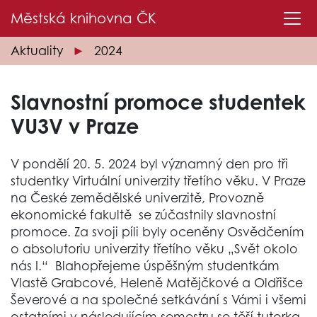
Městská knihovna
ČK
Aktuality
2024
Slavnostní promoce studentek
VU3V v Praze
V pondělí 20. 5. 2024 byl významný den pro tři
studentky Virtuální univerzity třetího věku. V Praze
na České zemědělské univerzitě, Provozně
ekonomické fakultě se zúčastnily slavnostní
promoce. Za svoji píli byly oceněny Osvědčením
o absolutoriu univerzity třetího věku „Svět okolo
nás I.“ Blahopřejeme úspěšným studentkám
Vlastě Grabcové, Heleně Matějčkové a Oldřišce
Ševerové a na společné setkávání s Vámi i všemi
ostatními v následujícím semestru se těší tutorka