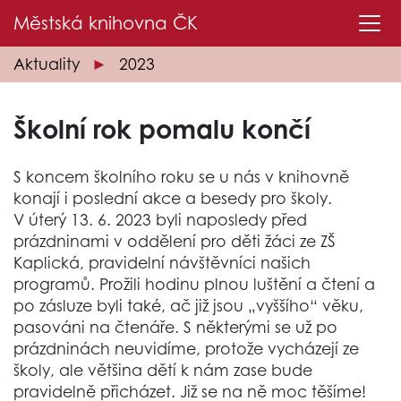
Městská knihovna
ČK
Aktuality
2023
Školní rok pomalu končí
S koncem školního roku se u nás v knihovně
konají i poslední akce a besedy pro školy.
V úterý 13. 6. 2023 byli naposledy před
prázdninami v oddělení pro děti žáci ze ZŠ
Kaplická, pravidelní návštěvníci našich
programů. Prožili hodinu plnou luštění a čtení a
po zásluze byli také, ač již jsou „vyššího“ věku,
pasováni na čtenáře. S některými se už po
prázdninách neuvidíme, protože vycházejí ze
školy, ale většina dětí k nám zase bude
pravidelně přicházet. Již se na ně moc těšíme!