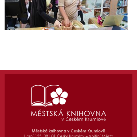
Městská knihovna v Českém Krumlově
Horní 155, 381 01 Český Krumlov – Vnitřní Město