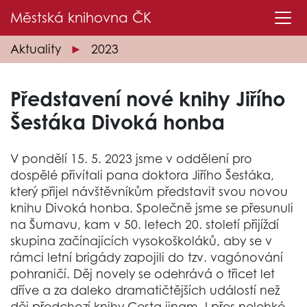
Městská knihovna
ČK
Aktuality
2023
Představení nové knihy Jiřího
Šestáka Divoká honba
V pondělí 15. 5. 2023 jsme v oddělení pro
dospělé přivítali pana doktora Jiřího Šestáka,
který přijel návštěvníkům představit svou novou
knihu Divoká honba. Společně jsme se přesunuli
na Šumavu, kam v 50. letech 20. století přijíždí
skupina začínajících vysokoškoláků, aby se v
rámci letní brigády zapojili do tzv. vagónování
pohraničí. Děj novely se odehrává o třicet let
dříve a za daleko dramatičtějších událostí než
děj předchozí knihy Cesta jinam. I přes nelehké