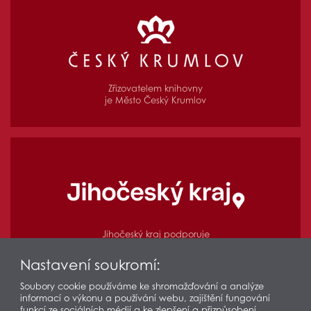
Zřizovatelem knihovny
je Město Český Krumlov
Jihočeský kraj podporuje
regionální funkce knihovny
Nastavení soukromí:
Soubory cookie používáme ke shromažďování a analýze
informací o výkonu a používání webu, zajištění fungování
© 2026 Městská knihovna v Českém Krumlově
funkcí ze sociálních médií a ke zlepšení a přizpůsobení