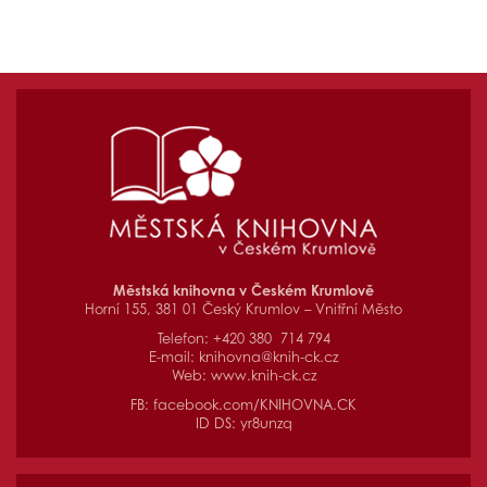
Městská knihovna v Českém Krumlově
Horní 155, 381 01 Český Krumlov – Vnitřní Město
Telefon: +420 380 714 794
E-mail:
knihovna@knih-ck.cz
Web:
www.knih-ck.cz
FB:
facebook.com/KNIHOVNA.CK
ID DS: yr8unzq