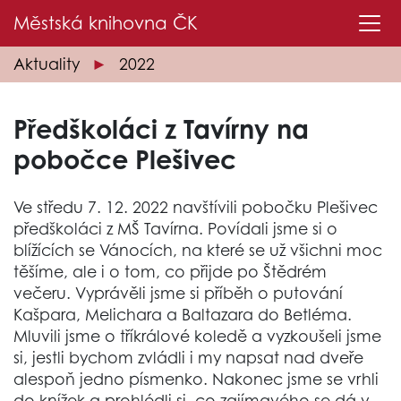
Městská knihovna
ČK
Aktuality
2022
Předškoláci z Tavírny na
pobočce Plešivec
Ve středu 7. 12. 2022 navštívili pobočku Plešivec
předškoláci z MŠ Tavírna. Povídali jsme si o
blížících se Vánocích, na které se už všichni moc
těšíme, ale i o tom, co přijde po Štědrém
večeru. Vyprávěli jsme si příběh o putování
Kašpara, Melichara a Baltazara do Betléma.
Mluvili jsme o tříkrálové koledě a vyzkoušeli jsme
si, jestli bychom zvládli i my napsat nad dveře
alespoň jedno písmenko. Nakonec jsme se vrhli
do knížek a prohlédli si, co zajímavého se dá v