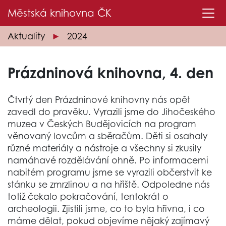
Městská knihovna
ČK
Aktuality
2024
Prázdninová knihovna, 4. den
Čtvrtý den Prázdninové knihovny nás opět
zavedl do pravěku. Vyrazili jsme do Jihočeského
muzea v Českých Budějovicích na program
věnovaný lovcům a sběračům. Děti si osahaly
různé materiály a nástroje a všechny si zkusily
namáhavé rozdělávání ohně. Po informacemi
nabitém programu jsme se vyrazili občerstvit ke
stánku se zmrzlinou a na hřiště. Odpoledne nás
totiž čekalo pokračování, tentokrát o
archeologii. Zjistili jsme, co to byla hřivna, i co
máme dělat, pokud objevíme nějaký zajímavý