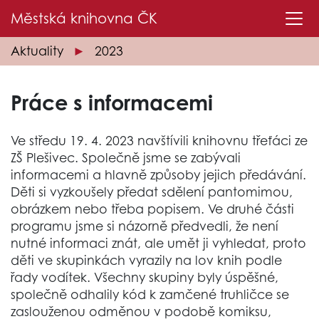
Městská knihovna
ČK
Aktuality
2023
Práce s informacemi
Ve středu 19. 4. 2023 navštívili knihovnu třeťáci ze
ZŠ Plešivec. Společně jsme se zabývali
informacemi a hlavně způsoby jejich předávání.
Děti si vyzkoušely předat sdělení pantomimou,
obrázkem nebo třeba popisem. Ve druhé části
programu jsme si názorně předvedli, že není
nutné informaci znát, ale umět ji vyhledat, proto
děti ve skupinkách vyrazily na lov knih podle
řady vodítek. Všechny skupiny byly úspěšné,
společně odhalily kód k zamčené truhličce se
zaslouženou odměnou v podobě komiksu,