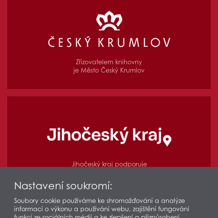
Zřizovatelem knihovny
je Město Český Krumlov
Jihočeský kraj podporuje
regionální funkce knihovny
Nastavení soukromí:
Soubory cookie používáme ke shromažďování a analýze
informací o výkonu a používání webu, zajištění fungování
© 2026 Městská knihovna v Českém Krumlově
funkcí ze sociálních médií a ke zlepšení a přizpůsobení