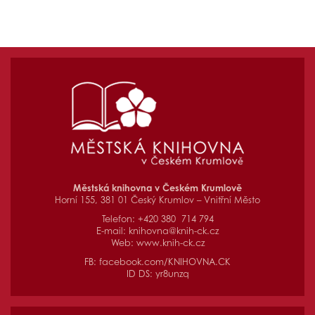
Městská knihovna v Českém Krumlově
Horní 155, 381 01 Český Krumlov – Vnitřní Město
Telefon: +420 380 714 794
E-mail:
knihovna@knih-ck.cz
Web:
www.knih-ck.cz
FB:
facebook.com/KNIHOVNA.CK
ID DS: yr8unzq