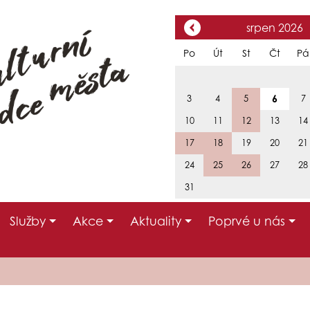
srpen 2026
Po
Út
St
Čt
Pá
6
3
4
5
7
10
11
12
13
14
17
18
19
20
21
24
25
26
27
28
31
Služby
Akce
Aktuality
Poprvé u nás