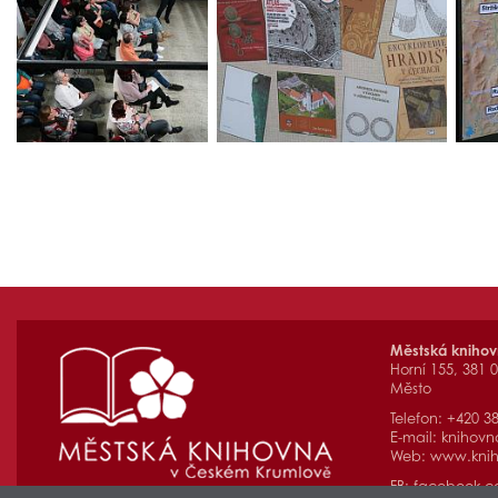
Městská kniho
Horní 155, 381 
Město
Telefon: +420 3
E-mail:
knihovn
Web:
www.knih
FB:
facebook.