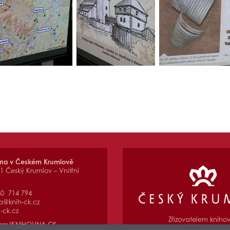
vna v Českém Krumlově
01 Český Krumlov – Vnitřní
80 714 794
a@knih-ck.cz
-ck.cz
Zřizovatelem kniho
com/KNIHOVNA.CK
je Město Český Kru