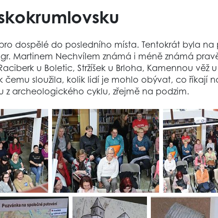
eskokrumlovsku
ní pro dospělé do posledního místa. Tentokrát byla 
 Mgr. Martinem Nechvílem známá i méně známá prav
ciberk u Boletic, Stržíšek u Brloha, Kamennou věž u
 čemu sloužila, kolik lidí je mohlo obývat, co říkaj
ku z archeologického cyklu, zřejmě na podzim.