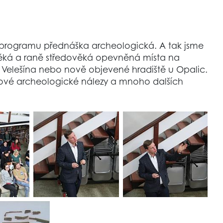
na programu přednáška archeologická. A tak jsme
ěká a raně středověká opevněná místa na
 Velešína nebo nově objevené hradiště u Opalic.
í nové archeologické nálezy a mnoho dalších