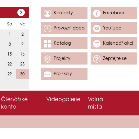
Kontakty
Facebook
So
Ne
Provozní doba
YouTube
1
2
Katalog
Kalendář akcí
8
9
15
16
Projekty
Zeptejte se
22
23
Pro školy
29
30
Čtenářské
Videogalerie
Volná
konto
místa