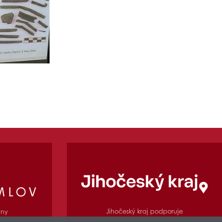
Jihočeský kraj podporuje
vny
regionální funkce knihovny
mlov