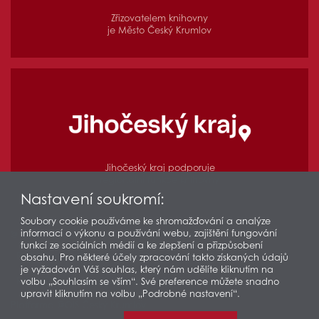
Zřizovatelem knihovny
je Město Český Krumlov
Jihočeský kraj podporuje
regionální funkce knihovny
Nastavení soukromí:
Soubory cookie používáme ke shromažďování a analýze
informací o výkonu a používání webu, zajištění fungování
© 2026 Městská knihovna v Českém Krumlově
funkcí ze sociálních médií a ke zlepšení a přizpůsobení
Prohlášení o přístupnosti
Ochrana osobních údajů
obsahu. Pro některé účely zpracování takto získaných údajů
je vyžadován Váš souhlas, který nám udělíte kliknutím na
Partneři
Odkazy
Mapa stránek
volbu „Souhlasím se vším“. Své preference můžete snadno
upravit kliknutím na volbu „Podrobné nastavení“.
Platforma @OIS Český Krumlov