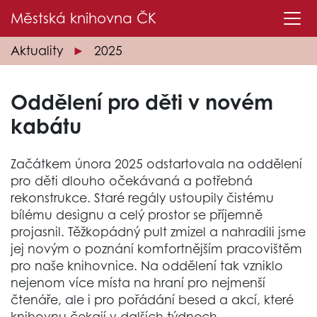
Městská knihovna
ČK
Aktuality
2025
Oddělení pro děti v novém
kabátu
Začátkem února 2025 odstartovala na oddělení
pro děti dlouho očekávaná a potřebná
rekonstrukce. Staré regály ustoupily čistému
bílému designu a celý prostor se příjemně
projasnil. Těžkopádný pult zmizel a nahradili jsme
jej novým o poznání komfortnějším pracovištěm
pro naše knihovnice. Na oddělení tak vzniklo
nejenom více místa na hraní pro nejmenší
čtenáře, ale i pro pořádání besed a akcí, které
knihovnu čekají v dalších týdnech.