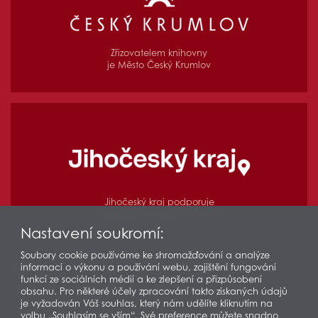
Zřizovatelem knihovny
je Město Český Krumlov
Jihočeský kraj podporuje
regionální funkce knihovny
Nastavení soukromí:
Soubory cookie používáme ke shromažďování a analýze
informací o výkonu a používání webu, zajištění fungování
© 2026 Městská knihovna v Českém Krumlově
funkcí ze sociálních médií a ke zlepšení a přizpůsobení
Prohlášení o přístupnosti
Ochrana osobních údajů
obsahu. Pro některé účely zpracování takto získaných údajů
je vyžadován Váš souhlas, který nám udělíte kliknutím na
Partneři
Odkazy
Mapa stránek
volbu „Souhlasím se vším“. Své preference můžete snadno