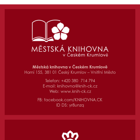
Městská knihovna v Českém Krumlově
Horní 155, 381 01 Český Krumlov – Vnitřní Město
Telefon: +420 380 714 794
E-mail:
knihovna@knih-ck.cz
Web:
www.knih-ck.cz
FB:
facebook.com/KNIHOVNA.CK
ID DS: yr8unzq