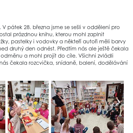
 pátek 28. března jsme se sešli v oddělení pro
stal prázdnou knihu, kterou mohl zaplnit
ky, pastelky i vodovky a někteří autoři měli barvy
 hned druhý den odnést. Předtím nás ale ještě čekala
dměnu a mohl projít do cíle. Všichni zvládli
nás čekala rozcvička, snídaně, balení, dodělávání