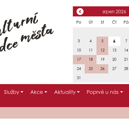
srpen 2026
Po
Út
St
Čt
Pá
6
3
4
5
7
10
11
12
13
14
17
18
19
20
21
24
25
26
27
28
31
Služby
Akce
Aktuality
Poprvé u nás