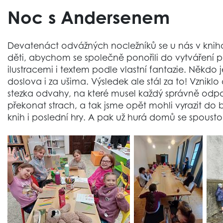
Noc s Andersenem
Devatenáct odvážných nocležníků se u nás v knihov
děti, abychom se společně ponořili do vytváření 
ilustracemi i textem podle vlastní fantazie. Někdo 
doslova i za ušima. Výsledek ale stál za to! Vznikl
stezka odvahy, na které musel každý správně odpov
překonat strach, a tak jsme opět mohli vyrazit d
knih i poslední hry. A pak už hurá domů se spousto