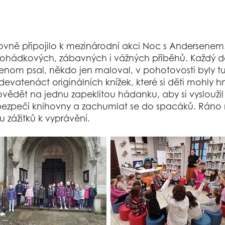
ně připojilo k mezinárodní akci Noc s Andersenem. V
pohádkových, zábavných i vážných příběhů. Každý do
jenom psal, někdo jen maloval, v pohotovosti byly tuž
o devatenáct originálních knížek, které si děti mohly
ědět na jednu zapeklitou hádanku, aby si vysloužil o
o bezpečí knihovny a zachumlat se do spacáků. Ráno 
u zážitků k vyprávění.