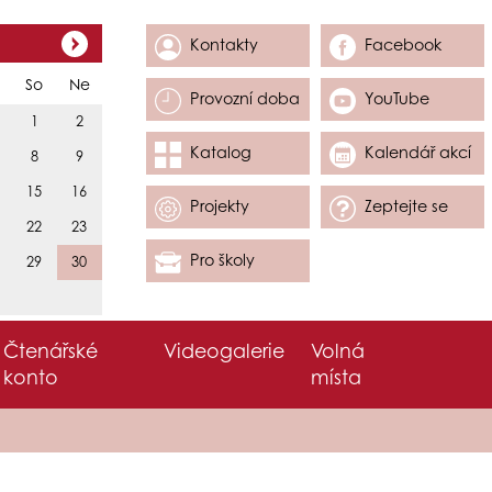
Kontakty
Facebook
So
Ne
Provozní doba
YouTube
1
2
Katalog
Kalendář akcí
8
9
15
16
Projekty
Zeptejte se
22
23
Pro školy
29
30
Čtenářské
Videogalerie
Volná
konto
místa