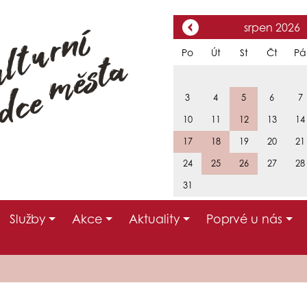
srpen 2026
Po
Út
St
Čt
Pá
3
4
5
6
7
10
11
12
13
14
17
18
19
20
21
24
25
26
27
28
31
Služby
Akce
Aktuality
Poprvé u nás