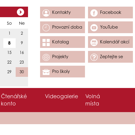
Kontakty
Facebook
So
Ne
Provozní doba
YouTube
1
2
Katalog
Kalendář akcí
8
9
15
16
Projekty
Zeptejte se
22
23
Pro školy
29
30
Čtenářské
Videogalerie
Volná
konto
místa