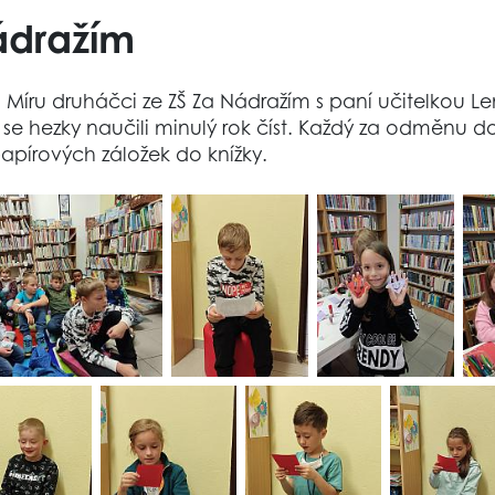
ádražím
a Míru druháčci ze ZŠ Za Nádražím s paní učitelkou L
k se hezky naučili minulý rok číst. Každý za odměnu d
apírových záložek do knížky.