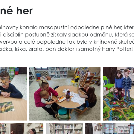
né her
knihovny konalo masopustní odpoledne plné her, které
i disciplín postupně získaly sladkou odměnu, která se,
 vervou a celé odpoledne tak bylo v knihovně skuteč
ička, liška, žirafa, pan doktor i samotný Harry Potter