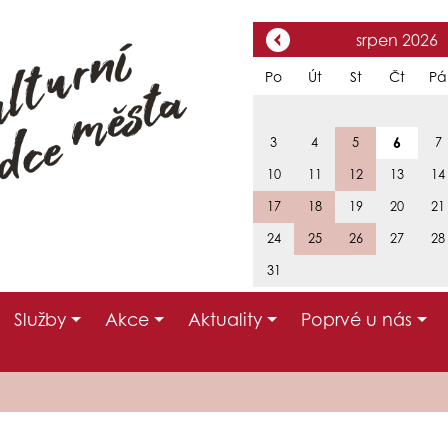
srpen 2026
Po
Út
St
Čt
Pá
6
3
4
5
7
10
11
12
13
14
17
18
19
20
21
24
25
26
27
28
31
Služby
Akce
Aktuality
Poprvé u nás