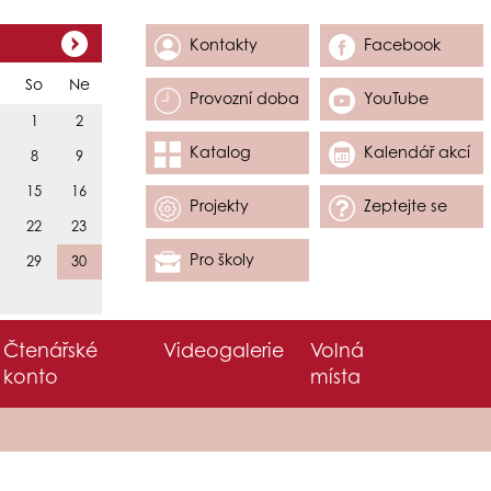
Kontakty
Facebook
So
Ne
Provozní doba
YouTube
1
2
Katalog
Kalendář akcí
8
9
15
16
Projekty
Zeptejte se
22
23
Pro školy
29
30
Čtenářské
Videogalerie
Volná
konto
místa