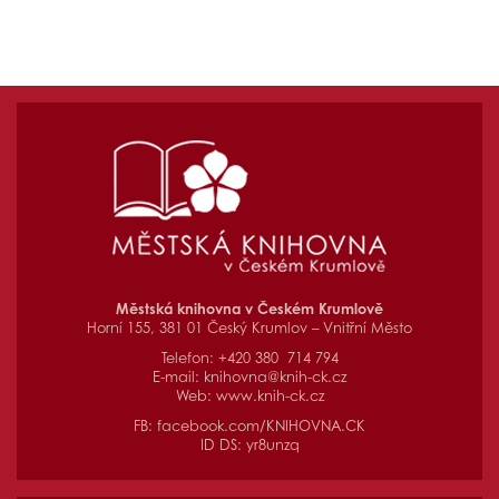
Městská knihovna v Českém Krumlově
Horní 155, 381 01 Český Krumlov – Vnitřní Město
Telefon: +420 380 714 794
E-mail:
knihovna@knih-ck.cz
Web:
www.knih-ck.cz
FB:
facebook.com/KNIHOVNA.CK
ID DS: yr8unzq