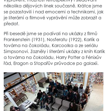
několika dějových linek současně. Krátce jsme
se pozastavili i nad emocemi a technikami, jak
je literární a filmové vyprávění může zobrazit a
předat.
Při besedě jsme se podívali na ukázky z filmů
Frankenstein (1931), Nosferatu (1922), Karlík a
továrna na čokoládu, Karcoolka a ze seriálu
Simpsonovi. Zazněly i literární ukázky z knih Karlík
a továrna na čokoládu, Harry Potter a Fénixův
řád, Eragon a Stopařův průvodce po galaxii.