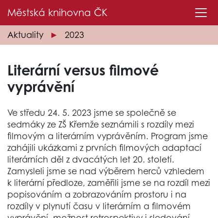
Městská knihovna
ČK
Aktuality
2023
Literární versus filmové
vyprávění
Ve středu 24. 5. 2023 jsme se společně se
sedmáky ze ZŠ Křemže seznámili s rozdíly mezi
filmovým a literárním vyprávěním. Program jsme
zahájili ukázkami z prvních filmových adaptací
literárních děl z dvacátých let 20. století.
Zamysleli jsme se nad výběrem herců vzhledem
k literární předloze, zaměřili jsme se na rozdíl mezi
popisováním a zobrazováním prostoru i na
rozdíly v plynutí času v literárním a filmovém
vyprávění, možnost retrospektivy i sledování