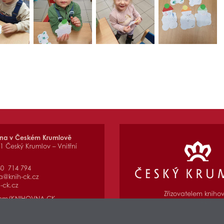
vna v Českém Krumlově
01 Český Krumlov – Vnitřní
80 714 794
a@knih-ck.cz
-ck.cz
Zřizovatelem kniho
com/KNIHOVNA.CK
je Město Český Kru