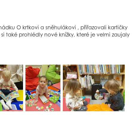
ádku O krtkovi a sněhulákovi , přiřazovali kartičky
 také prohlédly nové knížky, které je velmi zaujaly