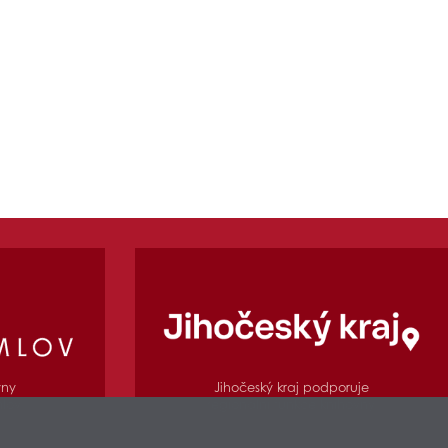
Jihočeský kraj podporuje
vny
regionální funkce knihovny
mlov