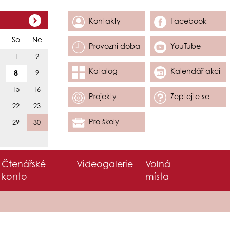
Kontakty
Facebook
So
Ne
Provozní doba
YouTube
1
2
Katalog
Kalendář akcí
8
9
15
16
Projekty
Zeptejte se
22
23
Pro školy
29
30
Čtenářské
Videogalerie
Volná
konto
místa