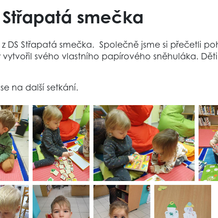
S Střapatá smečka
 z DS Střapatá smečka. Společně jsme si přečetli poh
tvořil svého vlastního papírového sněhuláka. Děti si
e na další setkání.