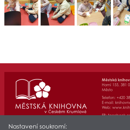
Městská kniho
Horní 155, 381 
Město
Telefon: +420 3
E-mail:
knihovn
Web:
www.knih
FB:
facebook.
ID DS: yr8unzq
Nastavení soukromí: