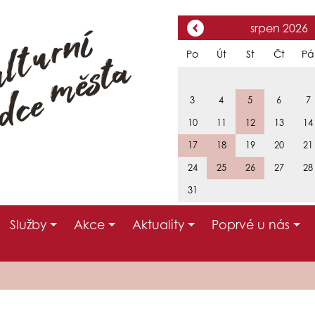
srpen 2026
Po
Út
St
Čt
Pá
3
4
5
6
7
10
11
12
13
14
17
18
19
20
21
24
25
26
27
28
31
Služby
Akce
Aktuality
Poprvé u nás