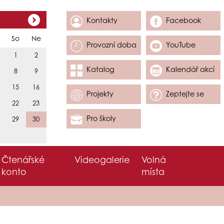
Kontakty
Facebook
So
Ne
Provozní doba
YouTube
1
2
Katalog
Kalendář akcí
8
9
15
16
Projekty
Zeptejte se
22
23
Pro školy
29
30
Čtenářské
Videogalerie
Volná
konto
místa