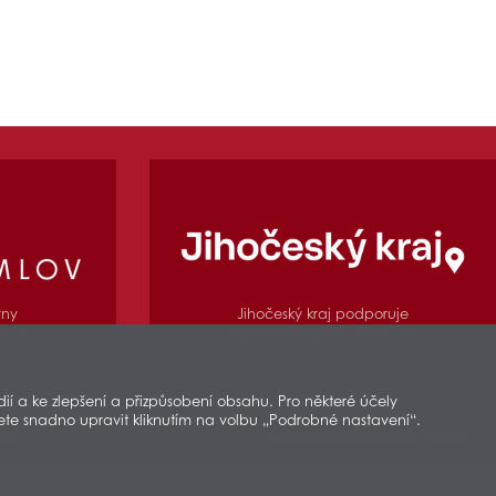
Jihočeský kraj podporuje
vny
regionální funkce knihovny
mlov
í a ke zlepšení a přizpůsobení obsahu. Pro některé účely
žete snadno upravit kliknutím na volbu „Podrobné nastavení“.
ek
Platforma @OIS Český Krumlov
Icons from
Freepik
-
www.flaticon.com
are licensed by
CC 3.0 BY