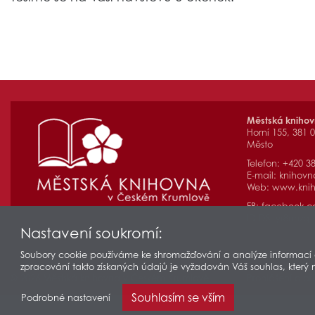
Městská kniho
Horní 155, 381 
Město
Telefon: +420 3
E-mail:
knihovn
Web:
www.knih
FB:
facebook.
ID DS: yr8unzq
Nastavení soukromí:
Soubory cookie používáme ke shromažďování a analýze informací o 
zpracování takto získaných údajů je vyžadován Váš souhlas, který 
© 2026 Městská knihovna v Českém Krumlově
Prohlášení o pří
Souhlasím se vším
Podrobné nastavení