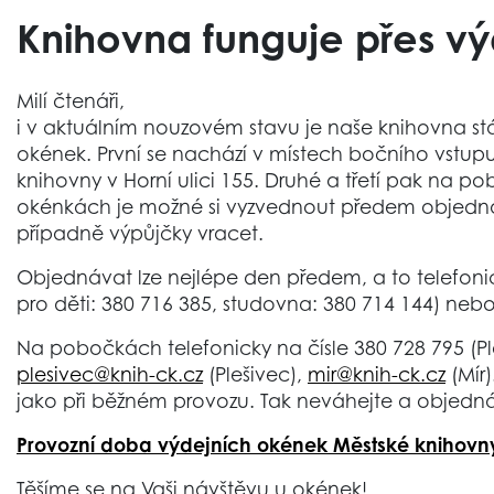
Knihovna funguje přes v
Milí čtenáři,
i v aktuálním nouzovém stavu je naše knihovna stál
okének. První se nachází v místech bočního vstup
knihovny v Horní ulici 155. Druhé a třetí pak na p
okénkách je možné si vyzvednout předem objednan
případně výpůjčky vracet.
Objednávat lze nejlépe den předem, a to telefoni
pro děti: 380 716 385, studovna: 380 714 144) neb
Na pobočkách telefonicky na čísle 380 728 795 (Pl
plesivec@knih-ck.cz
(Plešivec),
mir@knih-ck.cz
(Mír)
jako při běžném provozu. Tak neváhejte a objedná
Provozní doba výdejních okének Městské knihovny
Těšíme se na Vaši návštěvu u okének!