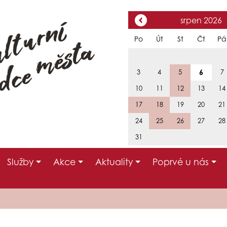
srpen 2026
Po
Út
St
Čt
Pá
6
3
4
5
7
10
11
12
13
14
17
18
19
20
21
24
25
26
27
28
31
Služby
Akce
Aktuality
Poprvé u nás