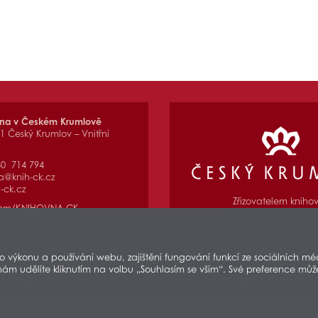
vna v Českém Krumlově
01 Český Krumlov – Vnitřní
80 714 794
a@knih-ck.cz
-ck.cz
Zřizovatelem kniho
com/KNIHOVNA.CK
je Město Český Kru
výkonu a používání webu, zajištění fungování funkcí ze sociálních médi
nám udělíte kliknutím na volbu „Souhlasím se vším“. Své preference mů
stupnosti
|
Ochrana osobních údajů
|
Partneři
|
Odkazy
|
Mapa strán