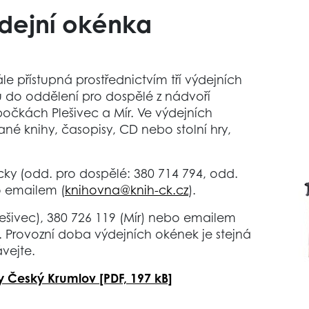
ýdejní okénka
e přístupná prostřednictvím tří výdejních
u do oddělení pro dospělé z nádvoří
obočkách Plešivec a Mír. Ve výdejních
é knihy, časopisy, CD nebo stolní hry,
cky (odd. pro dospělé: 380 714 794, odd.
o emailem (
knihovna@knih-ck.cz
).
ešivec), 380 726 119 (Mír) nebo emailem
. Provozní doba výdejních okének je stejná
vejte.
 Český Krumlov [PDF, 197 kB]