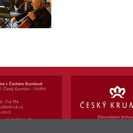
vna v Českém Krumlově
01 Český Krumlov – Vnitřní
80 714 794
a@knih-ck.cz
-ck.cz
Zřizovatelem kniho
com/KNIHOVNA.CK
je Město Český Kru