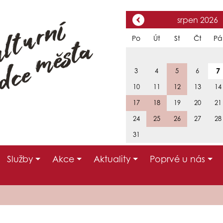
srpen 2026
Po
Út
St
Čt
Pá
7
3
4
5
6
10
11
12
13
14
17
18
19
20
21
24
25
26
27
28
31
Služby
Akce
Aktuality
Poprvé u nás