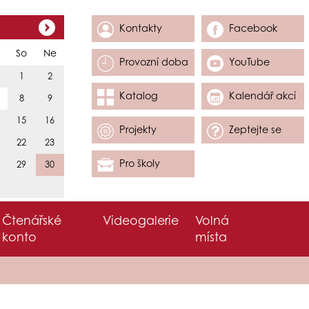
Kontakty
Facebook
So
Ne
Provozní doba
YouTube
1
2
Katalog
Kalendář akcí
8
9
15
16
Projekty
Zeptejte se
22
23
Pro školy
29
30
Čtenářské
Videogalerie
Volná
konto
místa