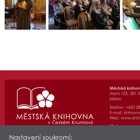
Městská kniho
Horní 155, 381 
Město
Telefon: +420 3
E-mail:
knihovn
Web:
www.knih
FB:
facebook.
ID DS: yr8unzq
Nastavení soukromí: