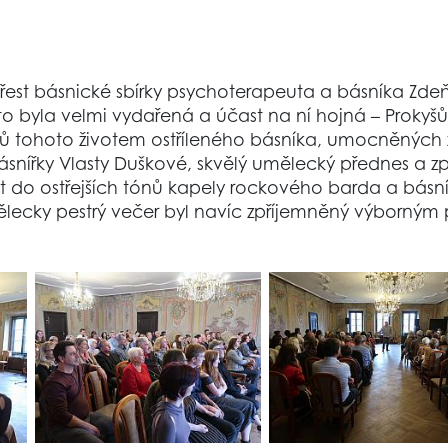
křest básnické sbírky psychoterapeuta a básníka Zdeňk
 byla velmi vydařená a účast na ní hojná – Prokyšův
šů tohoto životem ostříleného básníka, umocněných
básnířky Vlasty Duškové, skvělý umělecký přednes a zp
 do ostřejších tónů kapely rockového barda a básn
ecky pestrý večer byl navíc zpříjemněný výborným 