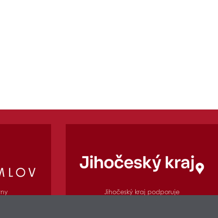
Jihočeský kraj podporuje
vny
regionální funkce knihovny
mlov