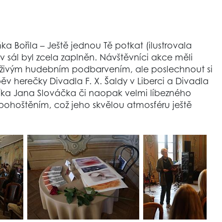
a Bořila – Ještě jednou Tě potkat (ilustrovala
 sál byl zcela zaplněn. Návštěvníci akce měli
 živým hudebním podbarvením, ale poslechnout si
ěv herečky Divadla F. X. Šaldy v Liberci a Divadla
íka Jana Slováčka či naopak velmi líbezného
pohoštěním, což jeho skvělou atmosféru ještě