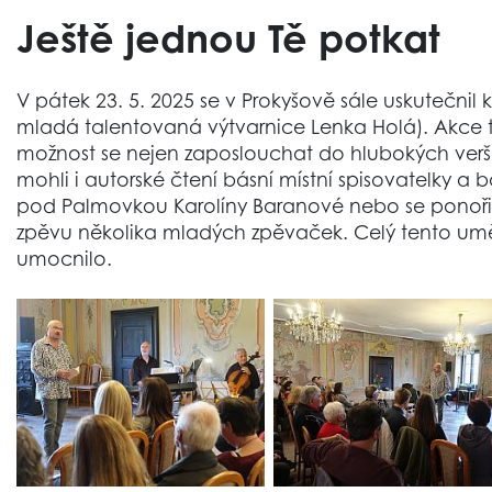
Ještě jednou Tě potkat
V pátek 23. 5. 2025 se v Prokyšově sále uskutečnil 
mladá talentovaná výtvarnice Lenka Holá). Akce to
možnost se nejen zaposlouchat do hlubokých ver
mohli i autorské čtení básní místní spisovatelky a 
pod Palmovkou Karolíny Baranové nebo se ponořit
zpěvu několika mladých zpěvaček. Celý tento uměl
umocnilo.