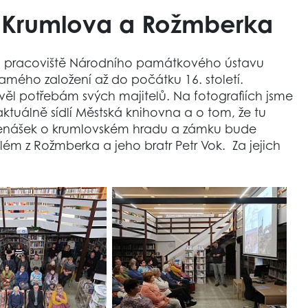
 Krumlova a Rožmberka
ného pracoviště Národního památkového ústavu
ého založení až do počátku 16. století.
ověl potřebám svých majitelů. Na fotografiích jsme
aktuálně sídlí Městská knihovna a o tom, že tu
přenášek o krumlovském hradu a zámku bude
ilém z Rožmberka a jeho bratr Petr Vok. Za jejich