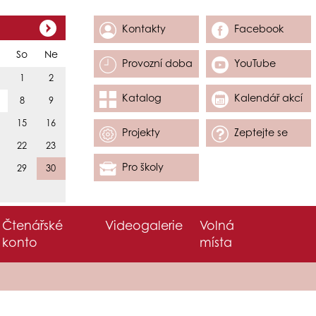
Kontakty
Facebook
So
Ne
Provozní doba
YouTube
1
2
Katalog
Kalendář akcí
8
9
15
16
Projekty
Zeptejte se
22
23
Pro školy
29
30
Čtenářské
Videogalerie
Volná
konto
místa