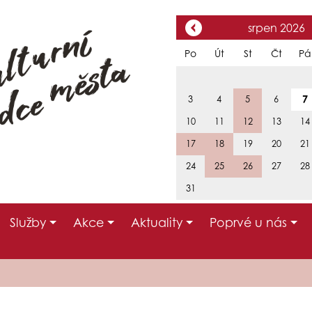
srpen 2026
Po
Út
St
Čt
Pá
7
3
4
5
6
10
11
12
13
14
17
18
19
20
21
24
25
26
27
28
31
Služby
Akce
Aktuality
Poprvé u nás