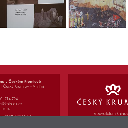
vna v Českém Krumlově
01 Český Krumlov – Vnitřní
80 714 794
a@knih-ck.cz
-ck.cz
Zřizovatelem kniho
com/KNIHOVNA.CK
je Město Český Kru