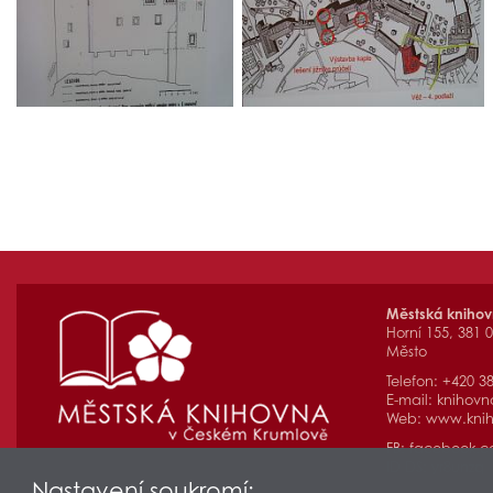
Městská kniho
Horní 155, 381 
Město
Telefon: +420 3
E-mail:
knihovn
Web:
www.knih
FB:
facebook.
ID DS: yr8unzq
Nastavení soukromí: