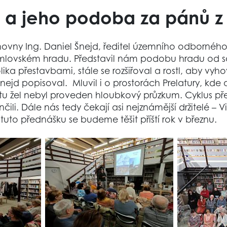
 a jeho podoba za pánů z
knihovny Ing. Daniel Šnejd, ředitel územního odbor
mlovském hradu. Představil nám podobu hradu od sam
a přestavbami, stále se rozšiřoval a rostl, aby vyh
nejd popisoval. Mluvil i o prostorách Prelatury, kde 
 tu žel nebyl proveden hloubkový průzkum. Cyklus 
li. Dále nás tedy čekají asi nejznámější držitelé – V
to přednášku se budeme těšit příští rok v březnu.