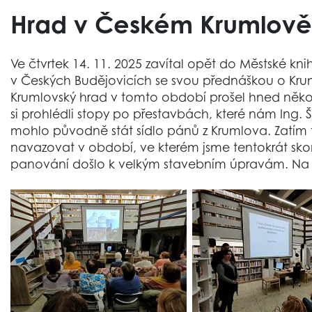
Hrad v Českém Krumlově
Ve čtvrtek 14. 11. 2025 zavítal opět do Městské 
v Českých Budějovicích se svou přednáškou o Kru
Krumlovský hrad v tomto období prošel hned několik
si prohlédli stopy po přestavbách, které nám Ing. Š
mohlo původně stát sídlo pánů z Krumlova. Zatím
navazovat v období, ve kterém jsme tentokrát skonči
panování došlo k velkým stavebním úpravám. Na tu