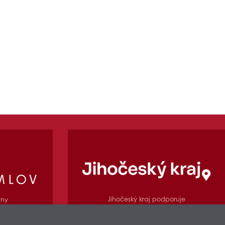
Jihočeský kraj podporuje
vny
regionální funkce knihovny
mlov