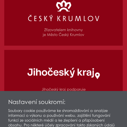
Zřizovatelem knihovny
je Město Český Krumlov
Jihočeský kraj podporuje
regionální funkce knihovny
Nastavení soukromí:
Soubory cookie používáme ke shromažďování a analýze
informací o výkonu a používání webu, zajištění fungování
© 2026 Městská knihovna v Českém Krumlově
funkcí ze sociálních médií a ke zlepšení a přizpůsobení
Prohlášení o přístupnosti
Ochrana osobních údajů
obsahu. Pro některé účely zpracování takto získaných údajů