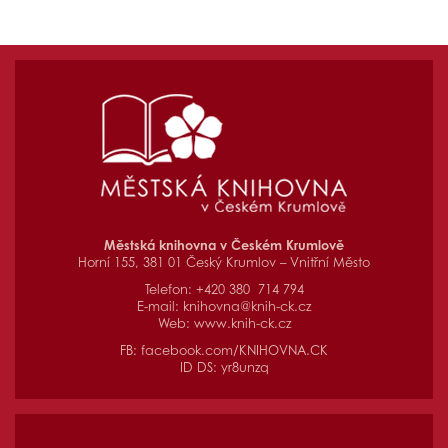
Městská knihovna v Českém Krumlově
Horní 155, 381 01 Český Krumlov – Vnitřní Město
Telefon: +420 380 714 794
E-mail:
knihovna@knih-ck.cz
Web:
www.knih-ck.cz
FB:
facebook.com/KNIHOVNA.CK
ID DS: yr8unzq