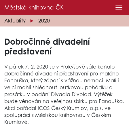
Městská knihovna
ČK
Aktuality
2020
Dobročinné divadelní
představení
V pátek 7. 2. 2020 se v Prokyšově sále konalo
dobročinné divadelní představení pro malého
Fanouška, který zápasí s vážnou nemocí. Malí i
velcí mohli shlédnout loutkovou pohádku o
prasátku v podání Divadla Divoloď. Výtěžek
bude věnován na veřejnou sbírku pro Fanouška.
Akci pořádal ICOS Český Krumlov, o.p.s. ve
spolupráci s Městskou knihovnou v Českém
Krumlově.