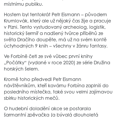
místnímu publiku.
Hostem byl tentokrát Petr Eismann – původem
Krumlovák, který ale už nějaký čas žije a pracuje
v Plzni. Tento vystudovaný archeolog, logistik,
historický šermíř a nadšený tvůrce příběhů ze
světa Dračího doupěte, má už na svém kontě
úctyhodných 9 knih – všechny v žánru fantasy.
Ve Forbíně četl ze své vůbec první knihy
„Počátky“ (vydané v roce 2020) ze série Družina
horských šelem.
Kromě toho předvedl Petr Eismann
návštěvníkům, kteří kavárnu Forbína zaplnili do
posledního místečka, také svou velmi zajímavou
sbírku historických mečů.
O hudební doladění akce se postarala
šarmantní zpěvačka (a bývalá dlouholetá