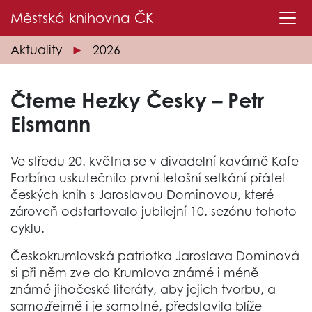
Městská knihovna
ČK
Aktuality
2026
Čteme Hezky Česky – Petr
Eismann
Ve středu 20. května se v divadelní kavárně Kafe
Forbína uskutečnilo první letošní setkání přátel
českých knih s Jaroslavou Dominovou, které
zároveň odstartovalo jubilejní 10. sezónu tohoto
cyklu.
Českokrumlovská patriotka Jaroslava Dominová
si při něm zve do Krumlova známé i méně
známé jihočeské literáty, aby jejich tvorbu, a
samozřejmě i je samotné, představila blíže