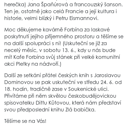
herečka) Jana Špaňúrová a francouzský šanson.
Ten je, ostatně jako celá Francie a její kultura i
historie, velmi blízký i Petru Eismannovi.
Moc děkujeme kavárně Forbína za laskavé
poskytnutí jejího příjemného prostoru a těšíme se
na další spolupráci s ní! (Uskuteční se již za
necelý měsíc, v sobotu 13. 6., kdy u nás bude
mít Kafe Forbína svůj stánek při velké komunitní
akci Pletky na nádvoří.)
Další ze setkání přátel českých knih s Jaroslavou
Dominovou se pak uskuteční ve středu 24. 6. od
18. hodin, tradičně zase v Soukenické ulici.
Přivítáme při něm skvělou českobudějovickou
spisovatelku Dittu Kůtovou, která nám představí
svou předposlední knihu Zlá babička.
Těšíme se na Vás!