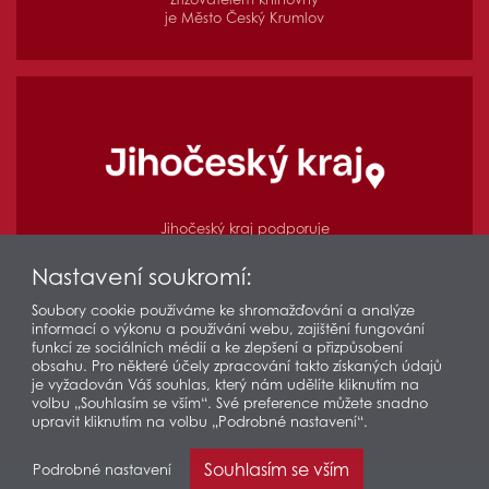
je Město Český Krumlov
Jihočeský kraj podporuje
regionální funkce knihovny
Nastavení soukromí:
Soubory cookie používáme ke shromažďování a analýze
informací o výkonu a používání webu, zajištění fungování
© 2026 Městská knihovna v Českém Krumlově
funkcí ze sociálních médií a ke zlepšení a přizpůsobení
Prohlášení o přístupnosti
Ochrana osobních údajů
obsahu. Pro některé účely zpracování takto získaných údajů
je vyžadován Váš souhlas, který nám udělíte kliknutím na
Partneři
Odkazy
Mapa stránek
volbu „Souhlasím se vším“. Své preference můžete snadno
upravit kliknutím na volbu „Podrobné nastavení“.
Platforma @OIS Český Krumlov
Souhlasím se vším
Podrobné nastavení