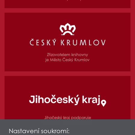
Zřizovatelem knihovny
je Město Český Krumlov
Jihočeský kraj podporuje
regionální funkce knihovny
Nastavení soukromí: