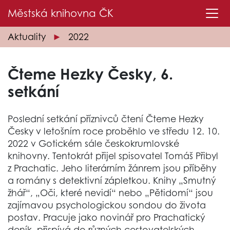
Městská knihovna
ČK
Aktuality
2022
Čteme Hezky Česky, 6.
setkání
Poslední setkání příznivců čtení Čteme Hezky
Česky v letošním roce proběhlo ve středu 12. 10.
2022 v Gotickém sále českokrumlovské
knihovny. Tentokrát přijel spisovatel Tomáš Přibyl
z Prachatic. Jeho literárním žánrem jsou příběhy
a romány s detektivní zápletkou. Knihy „Smutný
žhář“, „Oči, které nevidí“ nebo „Pětidomí“ jsou
zajímavou psychologickou sondou do života
postav. Pracuje jako novinář pro Prachatický
deník, přispívá do různých cestovatelských