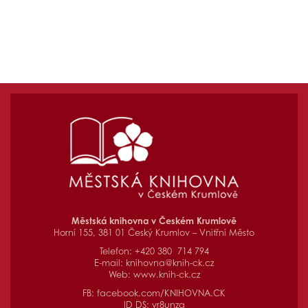
Městská knihovna v Českém Krumlově
Horní 155, 381 01 Český Krumlov – Vnitřní Město
Telefon: +420 380 714 794
E-mail:
knihovna@knih-ck.cz
Web:
www.knih-ck.cz
FB:
facebook.com/KNIHOVNA.CK
ID DS: yr8unzq