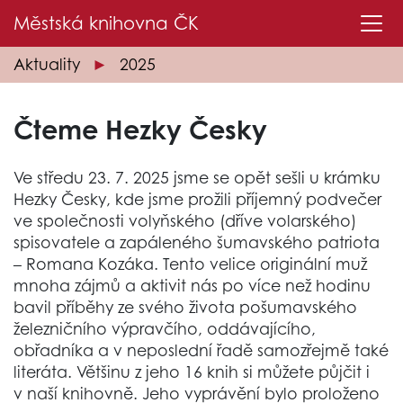
Městská knihovna
ČK
Aktuality
2025
Čteme Hezky Česky
Ve středu 23. 7. 2025 jsme se opět sešli u krámku
Hezky Česky, kde jsme prožili příjemný podvečer
ve společnosti volyňského (dříve volarského)
spisovatele a zapáleného šumavského patriota
– Romana Kozáka. Tento velice originální muž
mnoha zájmů a aktivit nás po více než hodinu
bavil příběhy ze svého života pošumavského
železničního výpravčího, oddávajícího,
obřadníka a v neposlední řadě samozřejmě také
literáta. Většinu z jeho 16 knih si můžete půjčit i
v naší knihovně. Jeho vyprávění bylo proloženo