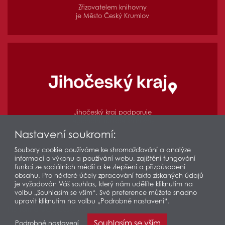
Zřizovatelem knihovny
je Město Český Krumlov
Jihočeský kraj podporuje
regionální funkce knihovny
Nastavení soukromí:
Soubory cookie používáme ke shromažďování a analýze
informací o výkonu a používání webu, zajištění fungování
© 2026 Městská knihovna v Českém Krumlově
funkcí ze sociálních médií a ke zlepšení a přizpůsobení
Prohlášení o přístupnosti
Ochrana osobních údajů
obsahu. Pro některé účely zpracování takto získaných údajů
je vyžadován Váš souhlas, který nám udělíte kliknutím na
Partneři
Odkazy
Mapa stránek
volbu „Souhlasím se vším“. Své preference můžete snadno
upravit kliknutím na volbu „Podrobné nastavení“.
Platforma @OIS Český Krumlov
Souhlasím se vším
Podrobné nastavení