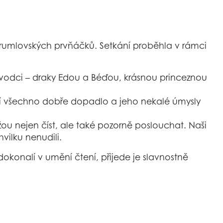
okrumlovských prvňáčků. Setkání proběhla v rámci
růvodci – draky Edou a Béďou, krásnou princeznou
těstí všechno dobře dopadlo a jeho nekalé úmysly
žou nejen číst, ale také pozorně poslouchat. Naši
vilku nenudili.
dokonalí v umění čtení, přijede je slavnostně