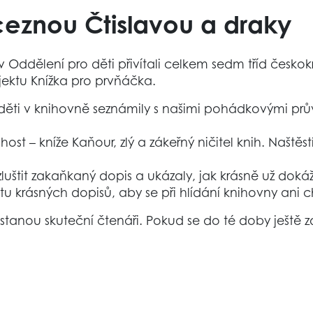
ceznou Čtislavou a draky
 v Oddělení pro děti přivítali celkem sedm tříd česk
jektu Knížka pro prvňáčka.
se děti v knihovně seznámily s našimi pohádkovými p
 host – kníže Kaňour, zlý a zákeřný ničitel knih. Naš
uštit zakaňkaný dopis a ukázaly, jak krásně už doká
 krásných dopisů, aby se při hlídání knihovny ani ch
 stanou skuteční čtenáři. Pokud se do té doby ještě z