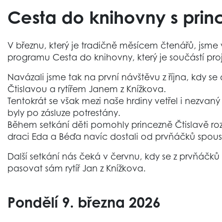
Cesta do knihovny s prin
V březnu, který je tradičně měsícem čtenářů, jsme
programu Cesta do knihovny, který je součástí pro
Navázali jsme tak na první návštěvu z října, kdy 
Čtislavou a rytířem Janem z Knížkova.
Tentokrát se však mezi naše hrdiny vetřel i nezvaný
byly po zásluze potrestány.
Během setkání děti pomohly princezně Čtislavě rozl
draci Eda a Béďa navíc dostali od prvňáčků spoustu
Další setkání nás čeká v červnu, kdy se z prvňáčků
pasovat sám rytíř Jan z Knížkova.
Pondělí 9. března 2026