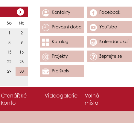
Kontakty
Facebook
So
Ne
Provozní doba
YouTube
1
2
Katalog
Kalendář akcí
8
9
15
16
Projekty
Zeptejte se
22
23
Pro školy
29
30
Čtenářské
Videogalerie
Volná
konto
místa