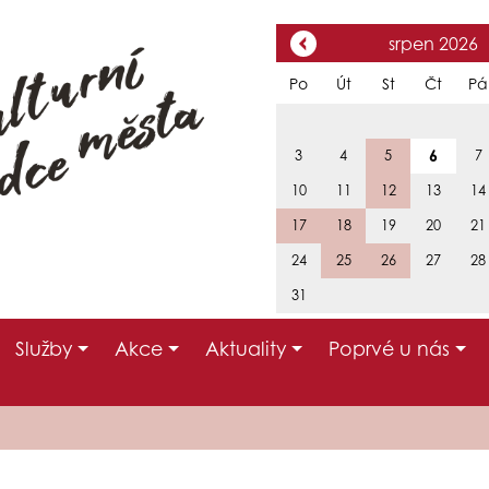
srpen 2026
Po
Út
St
Čt
Pá
6
3
4
5
7
10
11
12
13
14
17
18
19
20
21
24
25
26
27
28
31
Služby
Akce
Aktuality
Poprvé u nás