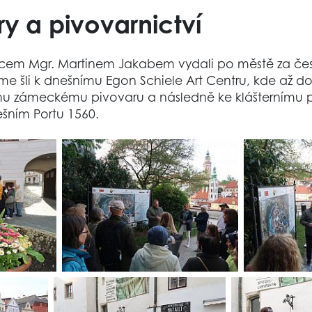
y a pivovarnictví
odcem Mgr. Martinem Jakabem vydali po městě za čes
sme šli k dnešnímu Egon Schiele Art Centru, kde až do 
ému zámeckému pivovaru a následně ke klášternímu
šním Portu 1560.