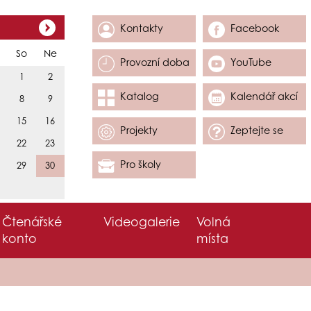
Kontakty
Facebook
So
Ne
Provozní doba
YouTube
1
2
Katalog
Kalendář akcí
8
9
15
16
Projekty
Zeptejte se
22
23
Pro školy
29
30
Čtenářské
Videogalerie
Volná
konto
místa