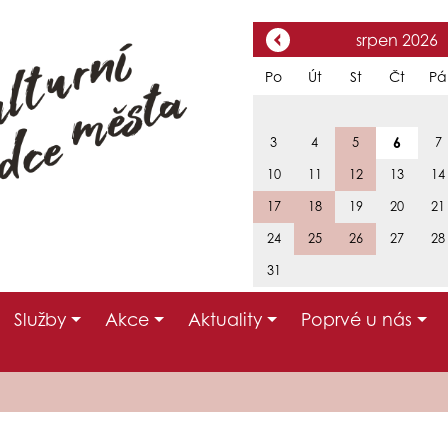
srpen 2026
Po
Út
St
Čt
Pá
6
3
4
5
7
10
11
12
13
14
17
18
19
20
21
24
25
26
27
28
31
Služby
Akce
Aktuality
Poprvé u nás