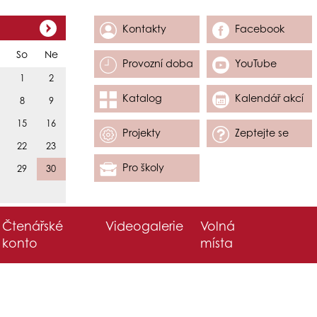
Kontakty
Facebook
So
Ne
Provozní doba
YouTube
1
2
Katalog
Kalendář akcí
8
9
15
16
Projekty
Zeptejte se
22
23
Pro školy
29
30
Čtenářské
Videogalerie
Volná
konto
místa