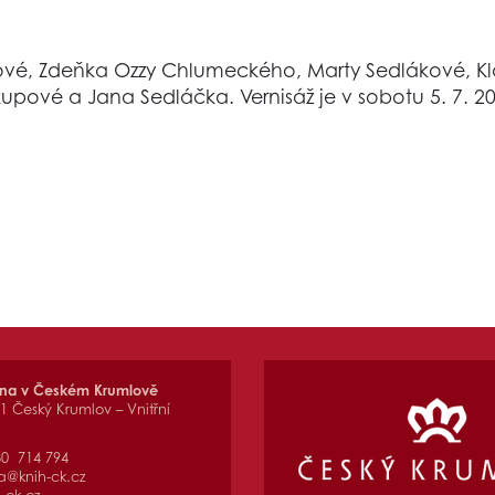
ové, Zdeňka Ozzy Chlumeckého, Marty Sedlákové, Kla
upové a Jana Sedláčka. Vernisáž je v sobotu 5. 7. 2
vna v Českém Krumlově
01 Český Krumlov – Vnitřní
80 714 794
a@knih-ck.cz