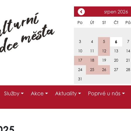
srpen 2026
Po
Út
St
Čt
Pá
6
3
4
5
7
10
11
12
13
14
17
18
19
20
21
24
25
26
27
28
31
Služby
Akce
Aktuality
Poprvé u nás
025