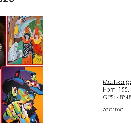
Městská ga
Horní 155,
GPS: 48°48
zdarma