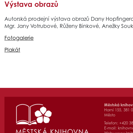
Výstava obrazů
Autorská prodejní výstava obrazů Dany Hopfinger
Mgr. Jany Votrubové, Růženy Binkové, Anežky Souk
Fotogalerie
Plakát
Městská kniho
Horní 155, 381 
Město
Telefon: +420 3
E-mail:
knihovn