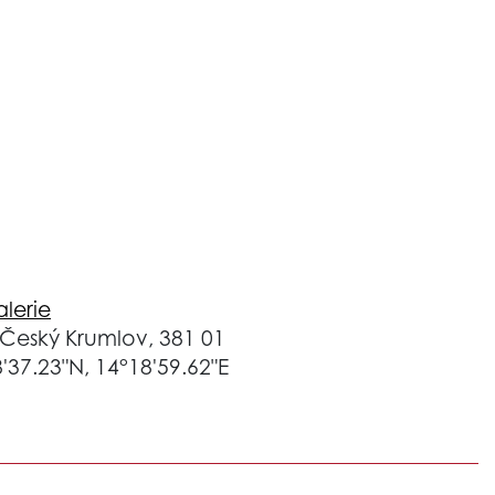
lerie
 Český Krumlov, 381 01
'37.23"N, 14°18'59.62"E